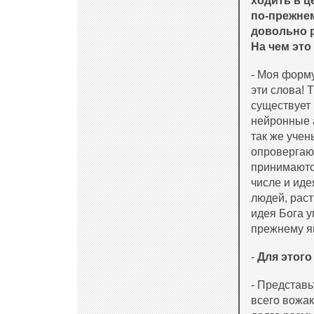
ходить в ц
по-прежне
довольно р
На чем эт
- Моя форму
эти слова! 
существует
нейронные 
так же учен
опровергают
принимаютс
числе и иде
людей, раст
идея Бога у
прежнему я
-
Для этого
- Представь
всего вожак