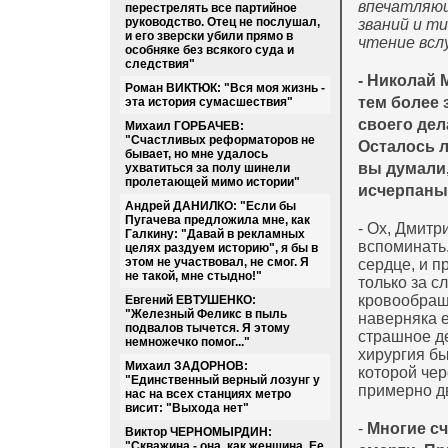
впечатляющ
перестрелять все партийное
руководство. Отец не послушал,
званий и т
и его зверски убили прямо в
чтение вслу
особняке без всякого суда и
следствия"
- Николай 
Роман ВИКТЮК: "Вся моя жизнь -
тем более
эта история сумасшествия"
своего дел
Михаил ГОРБАЧЕВ:
"Счастливых реформаторов не
Осталось л
бывает, но мне удалось
вы думали,
ухватиться за полу шинели
пролетающей мимо истории"
исчерпаны 
Андрей ДАНИЛКО: "Если бы
Пугачева предложила мне, как
- Ох, Дмитр
Галкину: "Давай в рекламных
вспоминать.
целях раздуем историю", я бы в
этом не участвовал, не смог. Я
сердце, и п
не такой, мне стыдно!"
только за 
кровообраще
Евгений ЕВТУШЕНКО:
"Железный Феликс в пыль
наверняка е
подвалов тычется. Я этому
страшное д
немножечко помог..."
хирургия бы
Михаил ЗАДОРНОВ:
которой чер
"Единственный верный лозунг у
примерно дв
нас на всех станциях метро
висит: "Выхода нет"
-
Многие сч
Виктор ЧЕРНОМЫРДИН:
"Скважина - она, как женщина. Ее