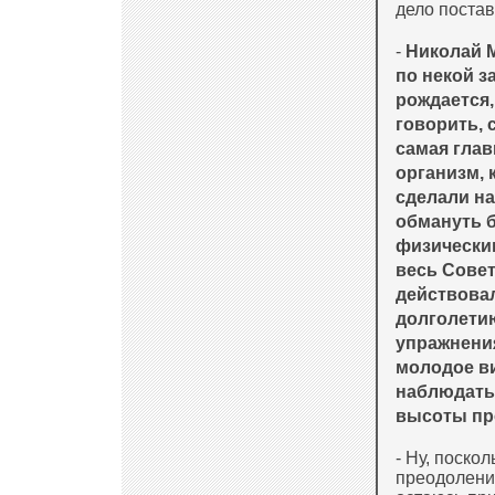
дело постав
-
Николай М
по некой з
рождается,
говорить, 
самая глав
организм, 
сделали на
обмануть б
физически
весь Совет
действова
долголети
упражнения
молодое ви
наблюдать 
высоты пр
- Ну, поско
преодолени