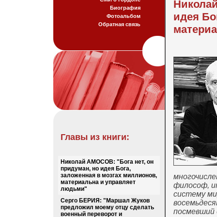
Николай
Биография
идея Бо
Фотоальбом
Обратная связь
материа
Главы из книги:
Николай АМОСОВ: "Бога нет, он
придуман, но идея Бога,
заложенная в мозгах миллионов,
многочисле
материальна и управляет
философ, и
людьми"
систему ми
Серго БЕРИЯ: "Маршал Жуков
восемьдеся
предложил моему отцу сделать
посмевший 
военный переворот и