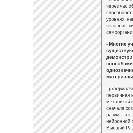
через час о
способност
уровнях, на
человечески
самооргани
-
Многие уч
существую
демонстри
способами.
однозначно
материальн
-
(Задумалс
первичная м
механикой и
сначала соз
разум - это
нейронной с
Высший Раз