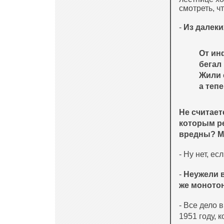
смотреть, ч
-
Из далеки
От ин
бегал 
Жили 
а тепе
Не считает
которым ре
вредны? Мо
- Ну нет, е
-
Неужели в
же моното
- Все дело 
1951 году, 