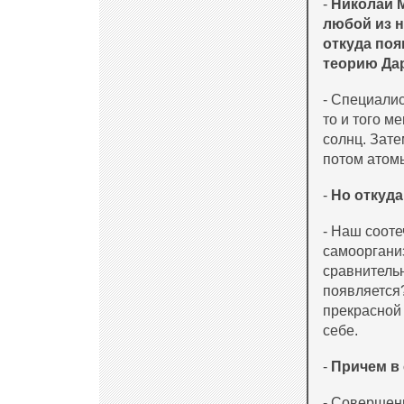
-
Николай М
любой из н
откуда поя
теорию Дар
- Специалис
то и того м
солнц. Зате
потом атомы
-
Но откуда
- Наш соот
самоорганиз
сравнительн
появляется?
прекрасной 
себе.
-
Причем в 
- Совершенн