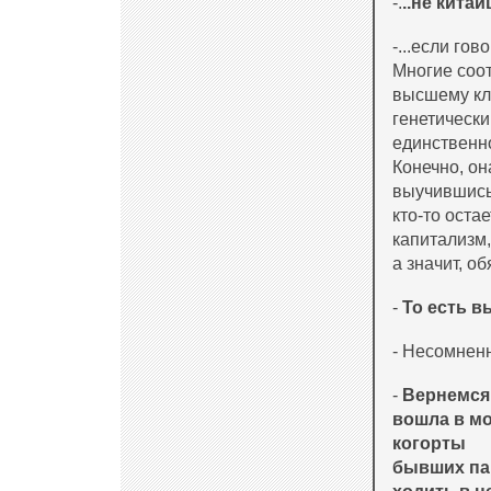
-.
..не китай
-...если гов
Многие соот
высшему кла
генетически
единственно
Конечно, он
выучившись,
кто-то оста
капитализм,
а значит, о
-
То есть в
- Несомнен
-
Вернемся 
вошла в мо
когорты
бывших пар