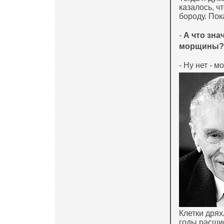
казалось, чт
бороду. Пок
-
А что зна
морщины?
- Ну нет - 
Клетки дрях
годы расши