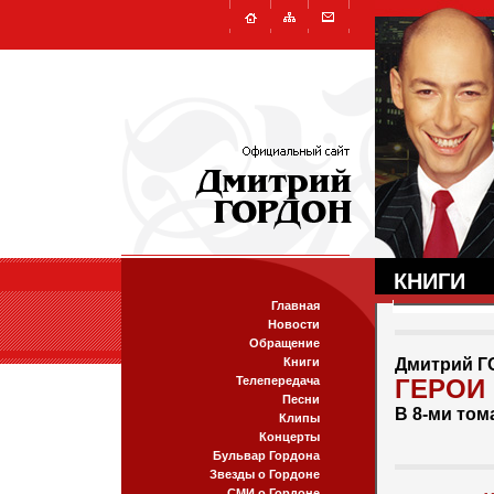
КНИГИ
Главная
Новости
Обращение
Книги
Дмитрий 
Телепередача
ГЕРОИ
Песни
В 8-ми том
Клипы
Концерты
Бульвар Гордона
Звезды о Гордоне
СМИ о Гордоне