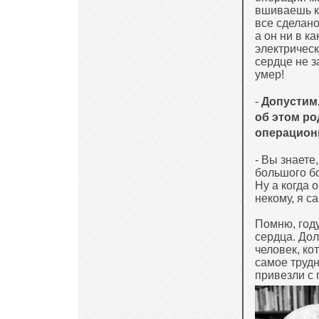
вшиваешь кл
все сделано
а он ни в к
электрическ
сердце не з
умер!
-
Допустим,
об этом р
операцион
- Вы знаете
большого бо
Ну а когда 
некому, я с
Помню, году
сердца. Дол
человек, к
самое трудн
привезли с