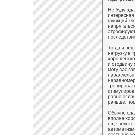
Не буду вда
интересная
функций кле
напрягаться
атрофируютс
последствия
Тогда я реш
нагрузку в т
хорошенько
и отодвину 
могу вас за
параллельн
неравномер
тренировать
стимулиров
равно осла
раньше, пом
Обычно слаб
вполне хоро
еще некото
автоматизмо
лестнице хо