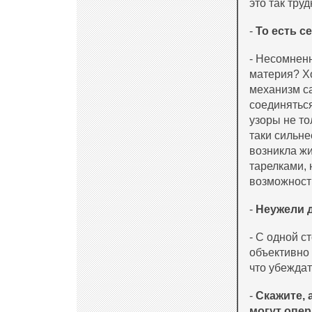
это так тру
-
То есть с
- Несомненн
материя? Хо
механизм с
соединяться
узоры не то
таки сильне
возникла жи
тарелками, 
возможность
-
Неужели 
- С одной с
объективно 
что убеждат
-
Скажите, 
могут опер