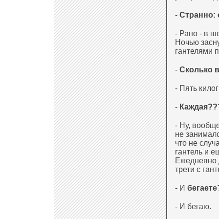
-
Странно: 
- Рано - в ш
Ночью засну
гантелями 
-
Сколько в
- Пять кило
-
Каждая??
- Ну, вообщ
не занималс
что не случ
гантель и 
Ежедневно 
трети с ган
- И
бегаете
- И бегаю.