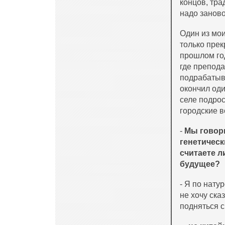
концов, тра
надо заново
Один из мои
только прек
прошлом год
где препода
подрабатыва
окончил оди
селе подрос
городские в
-
Мы говори
генетическ
считаете л
будущее?
- Я по нату
не хочу ска
подняться с