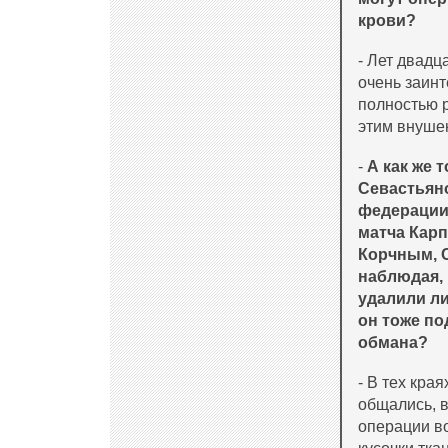
крови?
- Лет двадц
очень заинт
полностью р
этим внушен
-
А как же 
Севастьян
федерации
матча Карп
Корчным, С
наблюдая, 
удалили ли
он тоже по
обмана?
- В тех кра
общались, в
операции в