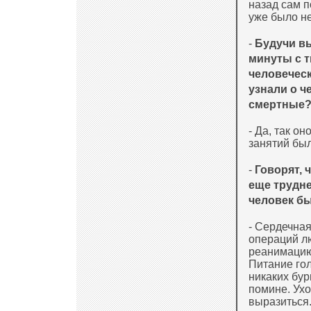
назад сам п
уже было не
-
Будучи в
минуты с т
человеческ
узнали о ч
смертные
- Да, так о
занятий был
-
Говорят, 
еще трудне
человек б
- Сердечная
операций л
реанимацию
Питание гол
никаких бур
помине. Ухо
выразиться.