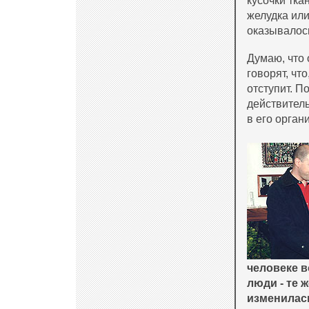
кусочки тка
желудка или
оказывалос
Думаю, что
говорят, чт
отступит. П
действитель
в его орган
человеке в
люди - те 
изменилас