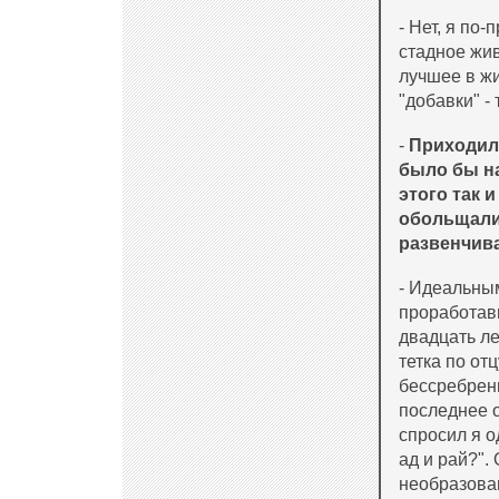
- Нет, я по
стадное жив
лучшее в ж
"добавки" -
-
Приходил
было бы на
этого так 
обольщалис
развенчив
- Идеальным
проработав
двадцать ле
тетка по о
бессребрени
последнее о
спросил я о
ад и рай?".
необразован