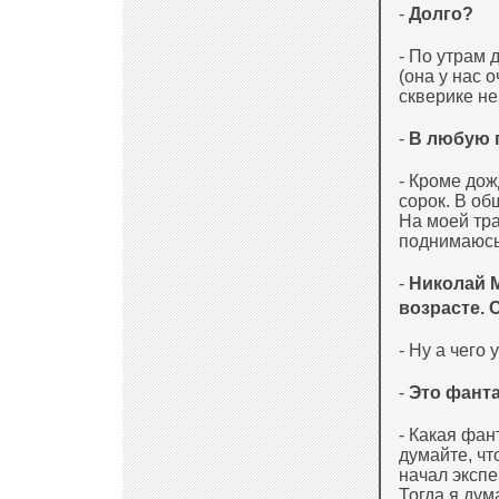
-
Долго?
- По утрам 
(она у нас 
скверике не
-
В любую 
- Кроме дож
сорок. В об
На моей трас
поднимаюсь
-
Николай М
возрасте. 
- Ну а чего 
-
Это фанта
- Какая фан
думайте, чт
начал эксп
Тогда я дум