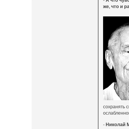
-
А что чув
же, что и 
сохранять с
ослабленном
-
Николай 