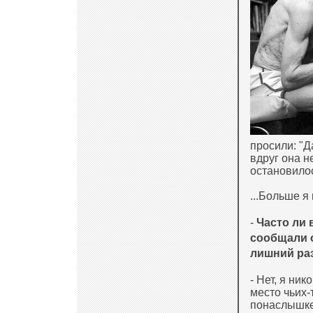
просили: "Д
вдруг она не
остановилос
...Больше я
-
Часто ли 
сообщали о
лишний ра
- Нет, я ни
место чьих-
понаслышке 