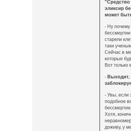
"Средство 
эликсир бе
может быт
- Ну почему
бессмертии 
старели кле
таки учены
Сейчас в м
которые буд
Вот только
-
Выходит, 
заблокирую
- Увы, если 
подобное во
бессмертии,
Хотя, конеч
неравномерн
доживу, у м