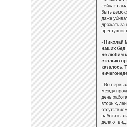
сейчас сама
быть демокр
даже убива
дрожать за 
преступност
-
Николай М
наших бед 
не любим м
столько пр
казалось. 
ничегонеде
- Во-первых
между проч
день работа
вторых, лен
отсутствием
работать, л
делают вид,