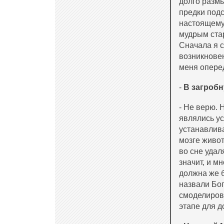
долго размы
предки подс
настоящему.
мудрым стар
Сначала я с
возникновен
меня опере
-
В загробн
- Не верю. 
являлись у
устанавлив
мозге живот
во сне удал
значит, и м
должна же 
назвали Бо
смоделиров
этапе для д