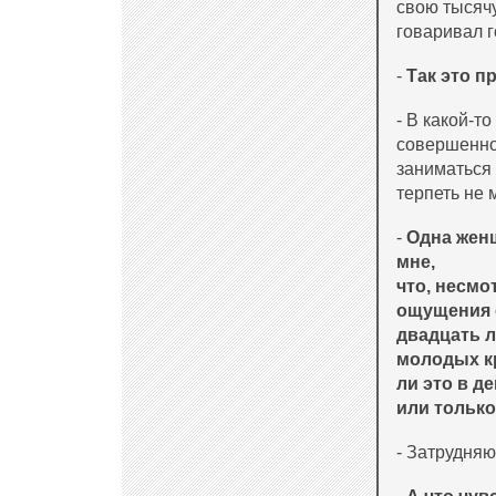
свою тысячу
говаривал г
-
Так это п
- В какой-т
совершенно
заниматься 
терпеть не 
-
Одна женщ
мне,
что, несмо
ощущения о
двадцать л
молодых кр
ли это в д
или тольк
- Затрудняюс