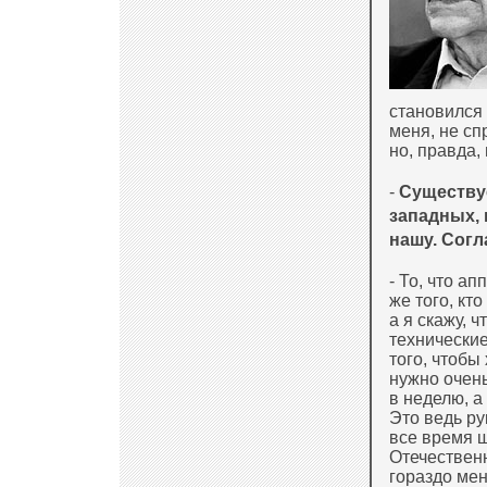
становился 
меня, не сп
но, правда,
-
Существуе
западных, 
нашу. Согл
- То, что а
же того, кт
а я скажу, 
технические
того, чтобы
нужно очень
в неделю, а
Это ведь ру
все время 
Отечествен
гораздо мен