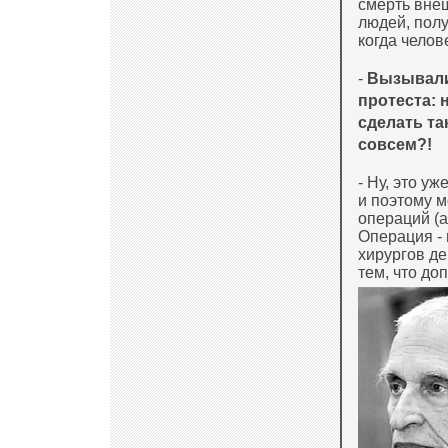
смерть внеш
людей, пол
когда челов
-
Вызывали 
протеста: 
сделать та
совсем?!
- Ну, это у
и поэтому м
операций (а
Операция - 
хирургов де
тем, что д