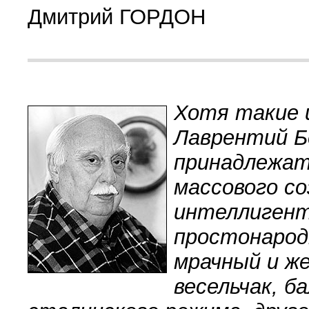
Дмитрий ГОРДОН
Хотя такие 
Лаврентий Б
принадлежат 
массового со
интеллигентс
простонарод
мрачный и ж
весельчак, б