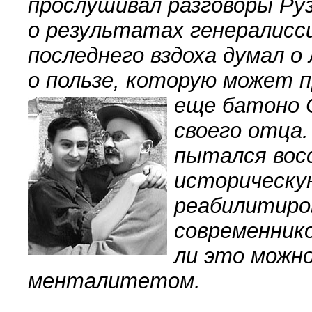
прослушивал разговоры Ру
о результатах генералиссим
последнего вздоха думал о
о пользе, которую может п
еще батоно 
своего отца.
пытался восс
историческу
реабилитиров
современнико
ли это можно
менталитетом.