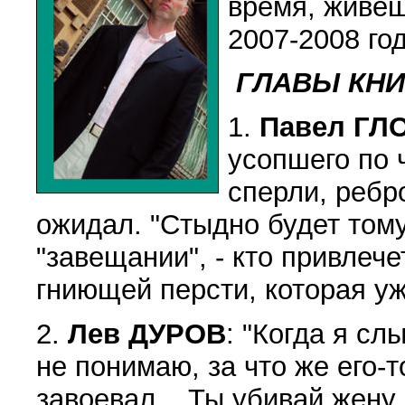
время, живеш
2007-2008 год
ГЛАВЫ КНИ
1.
Павел ГЛ
усопшего по 
сперли, ребро
ожидал. "Стыдно будет тому
"завещании", - кто привлеч
гниющей персти, которая уж
2.
Лев ДУРОВ
: "Когда я сл
не понимаю, за что же его-
завоевал... Ты убивай жену,