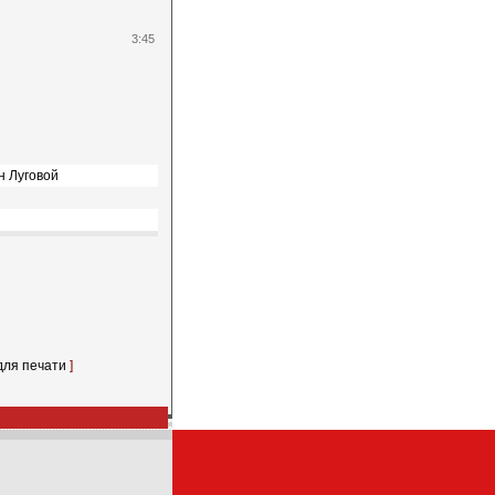
3:45
н Луговой
для печати
]