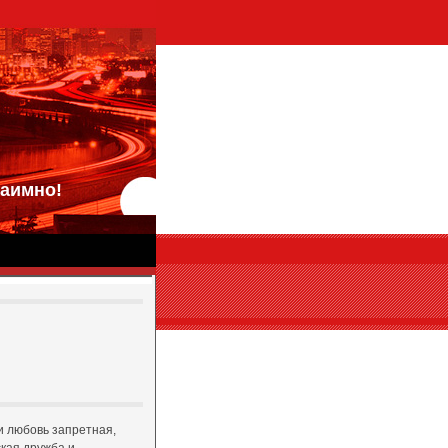
аимно!
и любовь запретная,