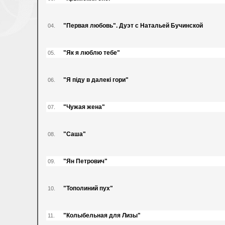
"Первая любовь". Дуэт с Натальей Бучинской
04.
"Як я люблю тебе"
05.
"Я піду в далекі гори"
06.
"Чужая жена"
07.
"Саша"
08.
"Ян Петрович"
09.
"Тополиний пух"
10.
"Колыбельная для Лизы"
11.