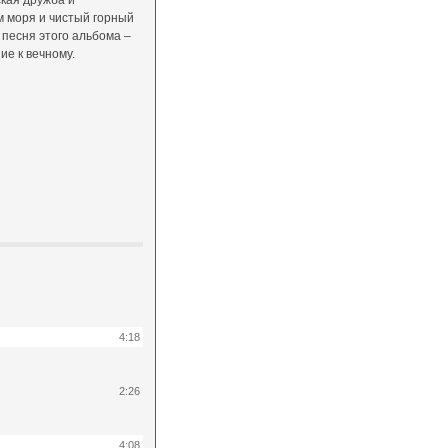
кая дружба и
м моря и чистый горный
я песня этого альбома –
ие к вечному.
4:18
2:26
4:08