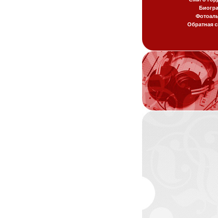
Биогр
Фотоал
Обратная с