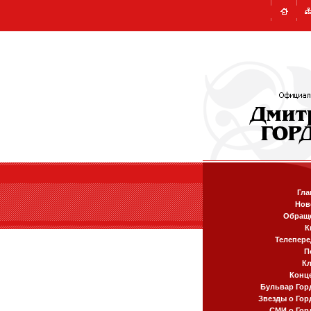
Гла
Нов
Обращ
К
Телепере
П
К
Конц
Бульвар Гор
Звезды о Гор
СМИ о Гор