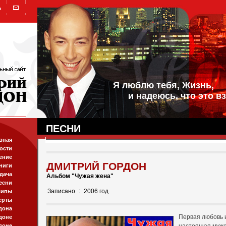
Я люблю тебя, Жизнь,
и надеюсь, что это вз
ПЕСНИ
вная
ости
ение
ДМИТРИЙ ГОРДОН
ниги
дача
Альбом "Чужая жена"
есни
Записано
:
2006 год
липы
ерты
дона
Первая любовь 
доне
доне