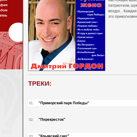
настоящая мужс
афия
патриотизм, шу
ьбом
воздух... Кажда
вязь
это прикосновен
ТРЕКИ:
"Приморский парк Победы"
01.
"Перекресток"
02.
"Крымский снег"
03.