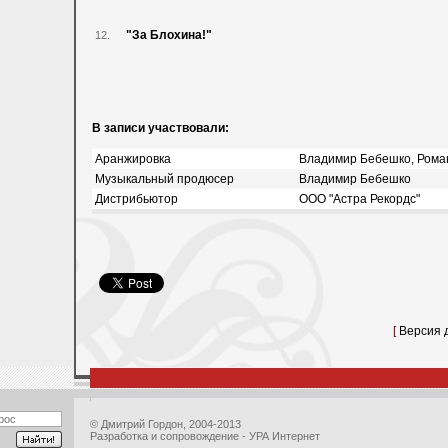
"За Блохина!"
12.
В записи участвовали:
Аранжировка
Владимир Бебешко, Рома
Музыкальный продюсер
Владимир Бебешко
Дистрибьютор
ООО "Астра Рекордс"
[
Версия 
©
Дмитрий Гордон
, 2004-2013
Разработка и сопровождение - УРА Интернет