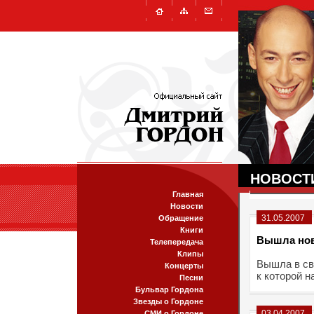
НОВОСТ
Главная
Новости
31.05.2007
Обращение
Книги
Вышла нов
Телепередача
Клипы
Вышла в св
Концерты
к которой 
Песни
Бульвар Гордона
Звезды о Гордоне
03.04.2007
СМИ о Гордоне