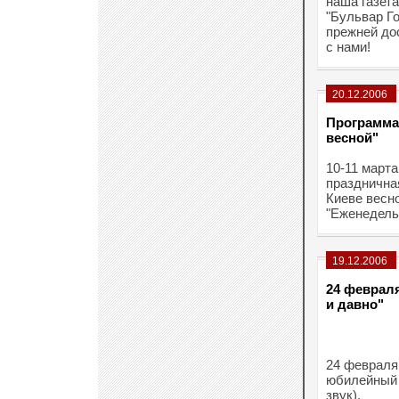
наша газета
"Бульвар Г
прежней дос
с нами!
20.12.2006
Программа
весной"
10-11 марта
празднична
Киеве весн
"Еженедельн
19.12.2006
24 феврал
и давно"
24 февраля
юбилейный 
звук).