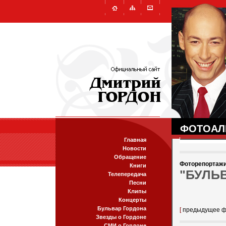
ФОТОАЛ
Главная
Новости
Обращение
Фоторепортаж
Книги
"БУЛЬВ
Телепередача
Песни
Клипы
Концерты
Бульвар Гордона
[
предыдущее ф
Звезды о Гордоне
СМИ о Гордоне