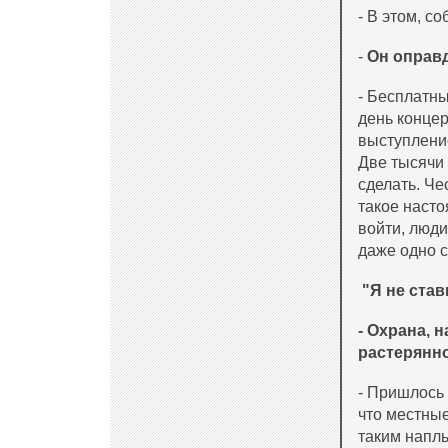
- В этом, с
-
Он оправ
- Бесплатны
день концер
выступление
Две тысячи 
сделать. Че
такое насто
войти, люди
даже одно с
"Я не став
- Охрана, 
растерянно
- Пришлось
что местные
таким напл