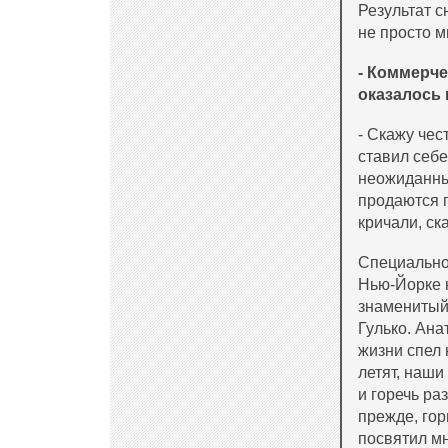
Результат 
не просто м
- Коммерче
оказалось
- Скажу чес
ставил себе
неожиданным
продаются п
кричали, ск
Специально
Нью-Йорке 
знаменитый
Гулько. Ана
жизни спел 
летят, наши 
и горечь ра
прежде, гор
посвятил мн