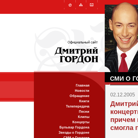
СМИ О Г
Главная
Новости
02.12.2005
Обращение
Книги
Дмитрий
Телепередача
концерт
Песни
Клипы
причем 
Концерты
смогла 
Бульвар Гордона
Звезды о Гордоне
СМИ о Гордоне