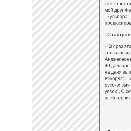
тоже трогат
мой друг Ф
"Бульвара",
продюсиров
- С гастро
- Как раз э
сольных выс
Анджелесе и
40 долларов
на днях вы
Рекордз". П
русскоязычн
удвох". С с
всей терри