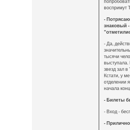
попробовать
воспримут 
- Потрясаю
знаковый -
"отметилис
- Да, дейст
значительн
тысячи чело
выступала. 
звезд зал в
Кстати, у м
отделении я
начала кон
- Билеты 
- Вход - бе
- Прилично.