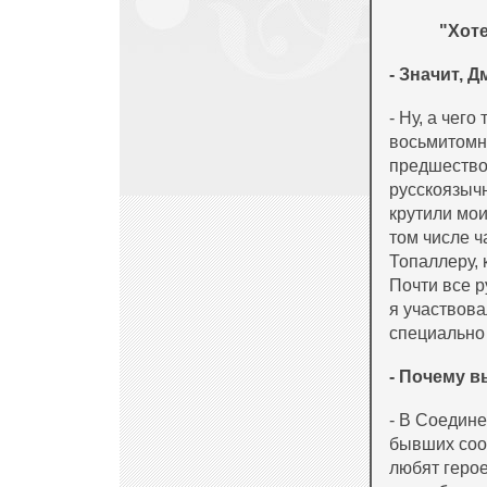
"Хоте
- Значит, 
- Ну, а чег
восьмитомни
предшество
русскоязыч
крутили мои
том числе ч
Топаллеру, 
Почти все 
я участвова
специально 
- Почему в
- В Соедин
бывших соот
любят герое