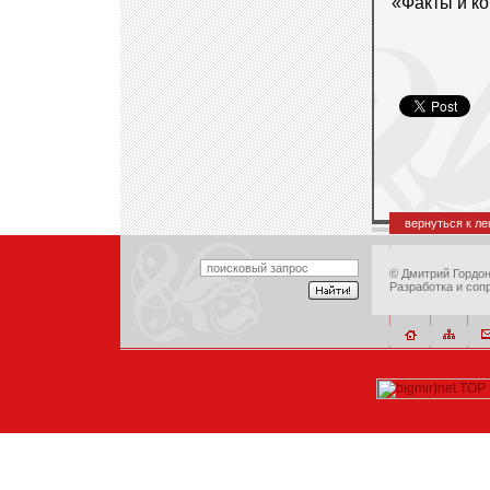
«Факты и к
вернуться к л
©
Дмитрий Гордо
Разработка и соп