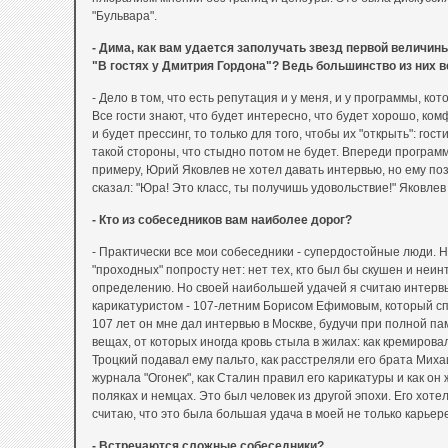
"Бульвара".
- Дима, как вам удается заполучать звезд первой величи
"В гостях у Дмитрия Гордона"? Ведь большинство из них
- Дело в том, что есть репутация и у меня, и у программы, ко
Все гости знают, что будет интересно, что будет хорошо, ко
и будет прессинг, то только для того, чтобы их "открыть": гост
такой стороны, что стыдно потом не будет. Впереди программы
примеру, Юрий Яковлев не хотел давать интервью, но ему по
сказал: "Юра! Это класс, ты получишь удовольствие!" Яковлев
- Кто из собеседников вам наиболее дорог?
- Практически все мои собеседники - супердостойные люди. На
"проходных" попросту нет: нет тех, кто был бы скушен и неин
определению. Но своей наибольшей удачей я считаю интервь
карикатуристом - 107-летним Борисом Ефимовым, который спу
107 лет он мне дал интервью в Москве, будучи при полной па
вещах, от которых иногда кровь стыла в жилах: как кремирова
Троцкий подавал ему пальто, как расстреляли его брата Мих
журнала "Огонек", как Сталин правил его карикатуры и как он
поляках и немцах. Это был человек из другой эпохи. Его хоте
считаю, что это была большая удача в моей не только карьере
- Встречаются сложные собеседники?