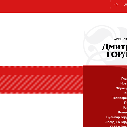
Гла
Нов
Обращ
К
Телепере
П
К
Конц
Бульвар Гор
Звезды о Гор
СМИ о Гор