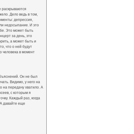
ые раскрываются
жело. Дело ведь в том,
оменты: депрессия,
или недосыпание. И это
ебе. Это может быть
нцерт за день, это
рить, а может быть и
то, что о ней будут
го человека в момент
объяснений. Он не был
чать. Видимо, у него на
о на передачу хватило. А
сеев, с которым я
очку. Каждый раз, когда
 А давайте еще