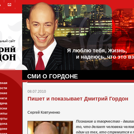
Я люблю тебя, Жизнь,
и надеюсь, что это вз
СМИ О ГОРДОНЕ
вная
ости
08.07.2010
ение
Пишет и показывает Дмитрий Гордон
ниги
дача
есни
Сергей Ковтуненко
липы
ерты
Познание и творчество - двига
дона
то, что делает человека челов
доне
один из тех, кто стремится к 
доне