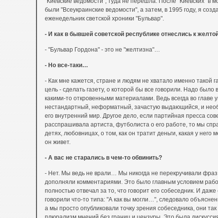
"Киевские ведомости", туда не перешла. После "Киевских" в м
были "Всеукраинские ведомости", а затем, в 1995 году, я созд
еженедельник светской хроники "Бульвар".
- И как в бывшей советской республике отнеслись к желто
- "Бульвар Гордона" - это не "желтизна"…
- Но все-таки…
- Как мне кажется, стране и людям не хватало именно такой га
цель - сделать газету, о которой бы все говорили. Надо было
какими-то откровенными материалами. Ведь всегда во главе у
нестандартный, неформатный, зачастую выдающийся, и нео
его внутренний мир. Другое дело, если партийная пресса сов
расспрашивала артиста, футболиста о его работе, то мы спр
детях, любовницах, о том, как он тратит деньги, какая у него 
он живет.
- А вас не старались в чем-то обвинить?
- Нет. Мы ведь не врали… Мы никогда не перекручивали фраз,
дополняли комментариями. Это было главным условием рабо
полностью отвечал за то, что говорит его собеседник. И даже
говорили что-то типа: "А как вы могли…", следовало объяснени
а мы просто опубликовали точку зрения собеседника, они так
плюрализм мнений без границ и цензуры. Это была дискусси