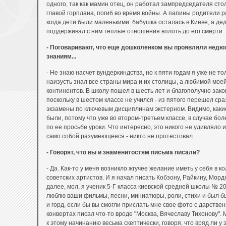
одного, так как мамин отец, он работал зампредседателя сто
главой горплана, погиб во время войны. А папины родители 
когда дети были маленькими: бабушка осталась в Киеве, а дед
поддерживал с ним теплые отношения вплоть до его смерти.
- Поговаривают, что еще дошколенком вы проявляли недю
знаниям...
- Не знаю насчет вундеркиндства, но к пяти годам я уже не то
наизусть знал все страны мира и их столицы, а любимой мое
континентов. В школу пошел в шесть лет и благополучно зако
поскольку в шестом классе не учился - из пятого перешел сра
экзамены по ключевым дисциплинам экстерном. Видимо, каки
были, потому что уже во втором-третьем классе, в случае бол
по ее просьбе уроки. Что интересно, это никого не удивляло 
само собой разумеющееся - никто не протестовал.
- Говорят, что вы и знаменитостям письма писали?
- Да. Как-то у меня возникло жгучее желание иметь у себя в 
советских артистов. И я начал писать Кобзону, Райкину, Морд
далее, мол, я ученик 5-Г класса киевской средней школы № 2
люблю ваши фильмы, песни, миниатюры, роли, стихи и был б
и горд, если бы вы смогли прислать мне свое фото с дарстве
конвертах писал что-то вроде "Москва, Вячеславу Тихонову".
к этому начинанию весьма скептически, говоря, что вряд ли у