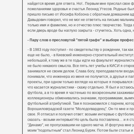
найдется время для ответа. Но!.. Первым мне прислал свое 
пожеланиями здоровья и счастья Леонид Утесов. Родные бы
пришло письмо от Иосифа Кобзона с обратным домашним а
Давыдович говорил, что не мог не ответить на письмо мальчи
только имя и фамилию, но и отчество плюс творчество. Тогда
если дверь вроде бы наглухо закрыта - стучитесь. Хоть одна, 
- Пару слов о пресловутой "пятой графе" и выборе профе
- В 1983 году поступил - по свидетельству о рождении, так как
еще не было, - в Киевский инженерно-строительный институт
небольшой, к тому же в те годы идти на факультет журналис
не было никакого смысла. Все пять лет учебы в КИСИ я откро
занимался не своим делом. Слава богу, преподаватели входи
понимали, что инженера из меня не получится, а друзья и па
проекты, при одном только взгляде на которые я покрывался
что касается журналистики - скажу отдельно. Я был и остаю
футбола, а в то время я частенько по воскресеньям захаживал
коллекционеры обменивались значками, программками, вымп
футбольной атрибутикой. Там я познакомился с парнем, кото
Ворошиловградской газете "Молодогвардеец". Он-то мне и п
свое. Я отписал и получил ответ: возьми интервью с футболи
сказать - возьми интервью! Но цель была поставлена… и я с
"Динамо", не пропускавшим ни одного матча. И фортуна мне 
моим "подопытным" стал Леонид Буряк. Потом были статьи и