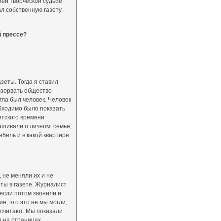
оей творческой судьбе
ал собственную газету -
й прессе?
зеты. Тогда я ставил
 взорвать общество
гла был человек. Человек
бходимо было показать
етского времени
ашивали о личном: семье,
мебель и в какой квартире
 не меняли их и не
ты в газете. Журналист
 если потом звонили и
е, что это не мы могли,
 считают. Мы показали
я на страницах