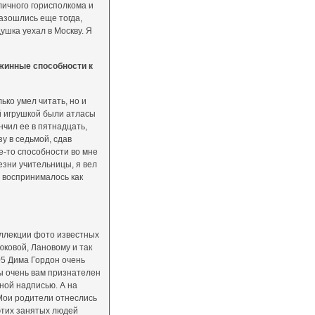
личного горисполкома и
разошлись еще тогда,
ушка уехал в Москву. Я
жинные способности к
лько умел читать, но и
й игрушкой были атласы
нчил ее в пятнадцать,
зу в седьмой, сдав
е-то способности во мне
езни учительницы, я вел
и воспринималось как
коллекции фото известных
юковой, Лановому и так
05 Дима Гордон очень
ы очень вам признателен
нной надписью. А на
 Мои родители отнеслись
 этих занятых людей