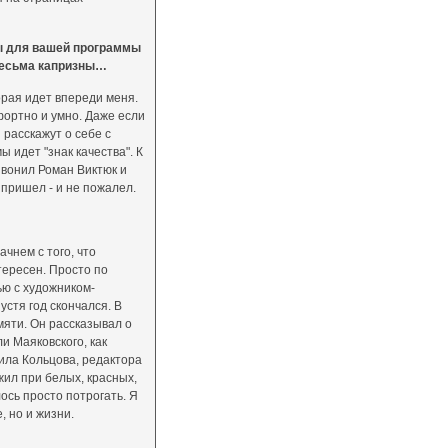
ны для вашей программы
 весьма капризны…
торая идет впереди меня.
мфортно и умно. Даже если
и расскажут о себе с
 идет "знак качества". К
звонил Роман Виктюк и
 пришел - и не пожалел.
чнем с того, что
тересен. Просто по
ю с художником-
стя год скончался. В
мяти. Он рассказывал о
ли Маяковского, как
аила Кольцова, редактора
 жил при белых, красных,
лось просто потрогать. Я
, но и жизни.