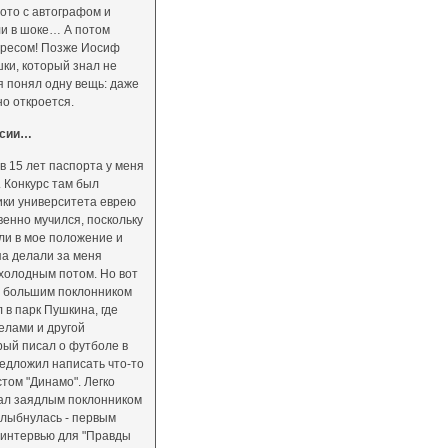
фото с автографом и
ли в шоке… А потом
дресом! Позже Иосиф
шки, который знал не
 я понял одну вещь: даже
но откроется.
ссии…
 в 15 лет паспорта у меня
. Конкурс там был
тики университета еврею
венно мучился, поскольку
ли в мое положение и
па делали за меня
 холодным потом. Но вот
сь большим поклонником
 в парк Пушкина, где
елами и другой
рый писал о футболе в
редложил написать что-то
стом "Динамо". Легко
тал заядлым поклонником
улыбнулась - первым
 интервью для "Правды