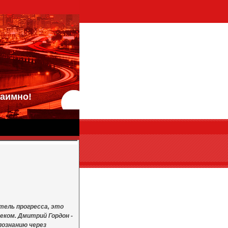
аимно!
тель прогресса, это
еком. Дмитрий Гордон -
познанию через