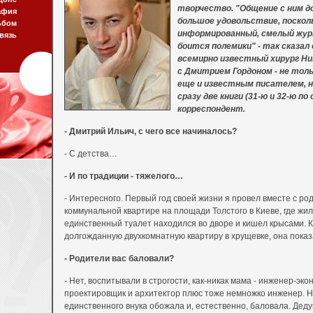
творчество. "Общение с ним 
афия
большое удовольствие, посколь
ьбом
информированный, смелый жур
вязь
боится полемики" - так сказал
всемирно известный хирург Ни
с Дмитрием Гордоном - не тол
еще и известным писателем, 
сразу две книги (31-ю и 32-ю по
корреспондент.
- Дмитрий Ильич, с чего все начиналось?
- С детства…
- И по традиции - тяжелого…
- Интересного. Первый год своей жизни я провел вместе с ро
коммунальной квартире на площади Толстого в Киеве, где жил
единственный туалет находился во дворе и кишел крысами. 
долгожданную двухкомнатную квартиру в хрущевке, она пока
- Родители вас баловали?
- Нет, воспитывали в строгости, как-никак мама - инженер-экон
проектировщик и архитектор плюс тоже немножко инженер. 
единственного внука обожала и, естественно, баловала. Дед