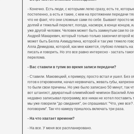
- Конечно. Есть люди, с которыми легко сразу, есть те, котор
постепенно, а есть и такие, с кем на протяжении передачи тя
что не факт, что они сложные сами по себе. Бывают просто м
долгий и тяжелый перелет, погода, насморк, в конце концов, 
уже другой человек. Человек может быть замкнутым сам по с
Андрей Макаревич, который только-только закончил второй ко
может быть Белла Ахмадулина, которой и так уже тяжело гово
Алла Демидова, которой, как мне кажется, глубоко плевать на 
писать и говорить. Но это все равно интересно - застать тако
перелома.
- Вас ставили в тупик во время записи передачи?
- Ставили. Маковецкий, к примеру, просто встал и ушел. Без 
готов к откровениям, начал нервничать, жевать губы, капризни
то были свои причины. Но уже было записано 50 минут, так чт
вот штангист, двукратный олимпийский чемпион Василий Алек
недавно записывал программу, все никак не хотел поставить т
мы уже говорили "до свидания", он спрашивал: "Что, уже все?
поговорим". Так что камеру пришлось включать три раза.
- На что хватает времени?
- На все. У меня все распланировано.