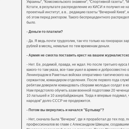
Украины", "Комсомольского знамени", "Спортивной газеты", "Мо
Кстати, в результате распределение из КИСИ я получил не на
проектный институт, а в... редакцию газеты "Вечерний Киев",
об этом перед ректором. Такого беспрецедентного распреде
было.
- Деньги-то платили?
- Да. Я ведь почти трудоголик, так что только на гонорарах з
рублей в месяц, немалые по тем временам деньги.
- Армия не смогла поставить крест на вашем журналистс
- Нет. Ее, родимой, правда, не ждал. Но после третьего курса
какого-то там указа, все-таки ушел в армию и добросовестно 
Ленинградом в Ракетных войсках оперативно-тактического н
сержантом, командиром отделения. После первого года служ
ребятам доверили командовать сборами молодых солдат в ко
Нам предстояло обучить азам военной подготовки 20 чеченцев,
10 латышей и 10 азербайджанцев. Тогда я впервые подумал, ч
народов" долго СССР не продержится.
- Потом вы вернулись и начался "Бульвар"?
- Нет, сначала была "Вечерка", где я проработал до тех пор, п
профессионалов во главе с Александром Швецом, создавшим 