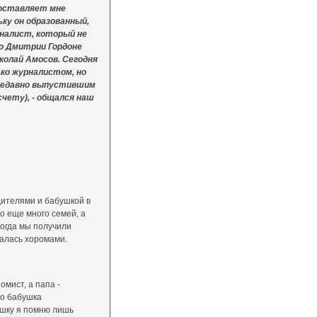
доставляет мне
ку он образованный,
налист, который не
 о Дмитрии Гордоне
колай Амосов. Сегодня
ько журналистом, но
недавно выпустившим
 счету), - общался наш
дителями и бабушкой в
о еще много семей, а
Когда мы получили
залась хоромами.
омист, а папа -
Но бабушка
ушку я помню лишь