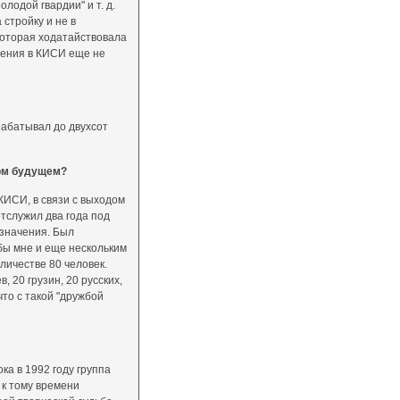
лодой гвардии" и т. д.
 стройку и не в
 которая ходатайствовала
ления в КИСИ еще не
арабатывал до двухсот
ком будущем?
 КИСИ, в связи с выходом
отслужил два года под
азначения. Был
бы мне и еще нескольким
личестве 80 человек.
 20 грузин, 20 русских,
то с такой "дружбой
ока в 1992 году группа
к тому времени