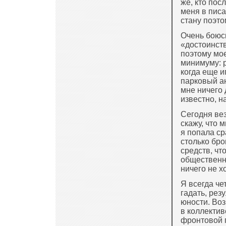
же, кто пос
меня в писа
стану поэто
Очень боюсь
«достоинст
поэтому мое
минимуму: 
когда еще и
парковый а
мне ничего 
известно, на
Сегодня вез
скажу, что 
я попала ср
столько бро
средств, чт
общественны
ничего не х
Я всегда че
гадать, рез
юности. Воз
в коллектив
фронтовой г