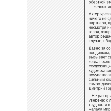
оберткой эт
— коллектив
Актер чрезв
ничего не с
партнера, в
несмотря ни
героя, жанр
автор решае
случае, общ
Давно за с
поединком, 
вызывает с
когда посл
«художниц»
художестве
почувствов
сильным ока
самоотдачей
Дмитрий Го
...Не раз п
уверена: с 
трудности в
желала мир