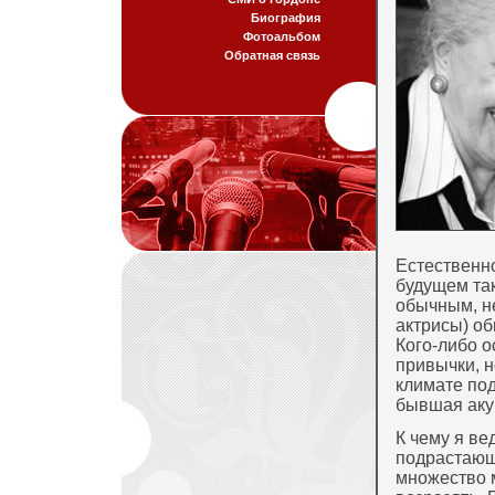
Биография
Фотоальбом
Обратная связь
Естественно
будущем так
обычным, не
актрисы) об
Кого-либо о
привычки, н
климате по
бывшая акуш
К чему я ве
подрастающ
множество 