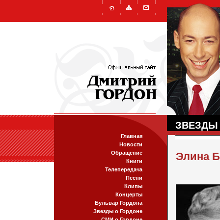
ЗВЕЗДЫ
Главная
Новости
Обращение
Элина 
Книги
Телепередача
Песни
Клипы
Концерты
Бульвар Гордона
Звезды о Гордоне
СМИ о Гордоне