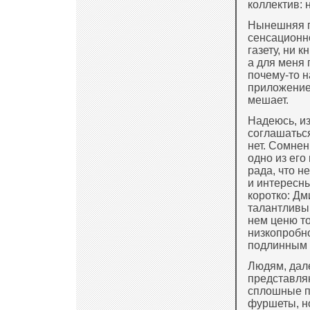
коллектив: 
Нынешняя п
сенсационно
газету, ни 
а для меня
почему-то 
приложение
мешает.
Надеюсь, из
соглашатьс
нет. Сомнен
одно из ег
рада, что 
и интересны
коротко: Д
талантливы
нем ценю то
низкопробно
подлинным 
Людям, дале
представля
сплошные п
фуршеты, н