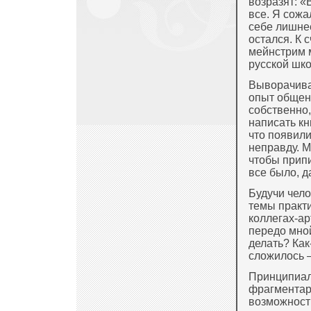
возразят: «
все. Я сожа
себе лишнее
остался. К 
мейнстрим 
русской шко
Выворачиват
опыт общен
собственно
написать к
что появили
неправду. М
чтобы припи
все было, д
Будучи чел
темы практ
коллегах-ар
передо мной
делать? Как
сложилось —
Принципиаль
фрагментарн
возможность