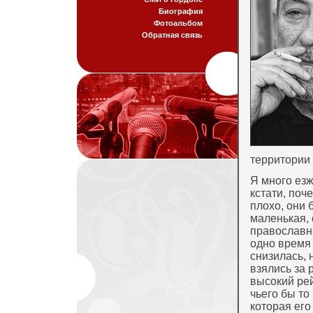
Биография
Фотоальбом
Обратная связь
территории 
Я много езж
кстати, поч
плохо, они 
маленькая,
православна
одно время
снизилась, 
взялись за 
высокий рей
чьего бы то
которая его