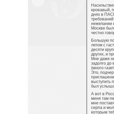
Насильстве
кровавый, п
днях в ПАС
требований
нежелании 
Москве был
честно гово
Большую по
летом с га
десяти кру
других, и п
Мне даже н
задолго до
(много газе
Это, подчер
приглашени
выступить п
был услыша
А вот в Рос
меня там пе
мне постав
серпа и мол
которым те