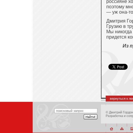
россияне хо
поэтому мно
— уж она-то
Дмитрия Го
Грузию в тр
Мы никогда 
придется ко
Из 
вернуться к л
©
Дмитрий Гордо
Разработка и соп