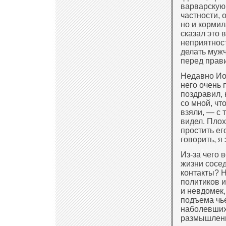
варварскую 
частности, 
но и кормил
сказал это 
неприятност
делать муж
перед прави
Недавно Ио
него очень 
поздравил, 
со мной, что
взяли, — с 
видел. Плох
простить ег
говорить, я 
Из-за чего
жизни сосед
контакты? Н
политиков 
и невдомек,
подъема чье
наболевших 
размышлени