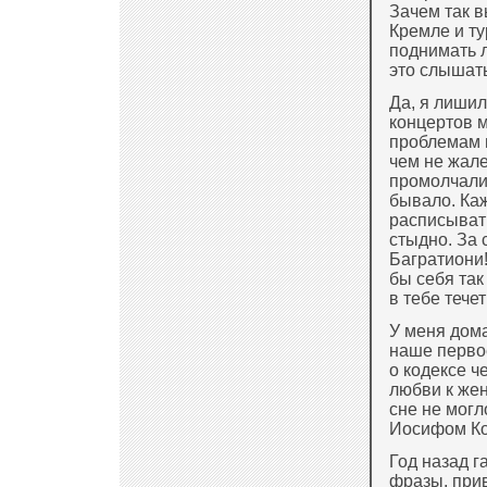
Зачем так 
Кремле и ту
поднимать л
это слышать
Да, я лишил
концертов м
проблемам п
чем не жал
промолчали 
бывало. Каж
расписывать
стыдно. За 
Багратиони!
бы себя так
в тебе течет
У меня дома
наше перво
о кодексе ч
любви к жен
сне не могл
Иосифом Ко
Год назад 
фразы, прив