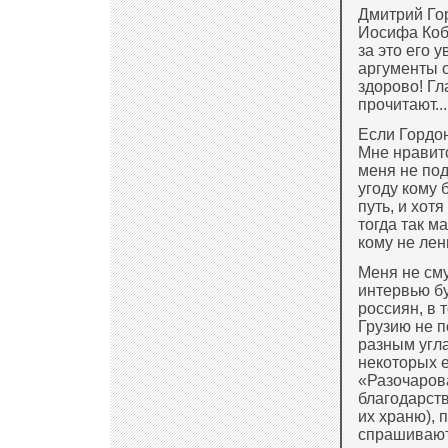
Дмитрий Гор
Иосифа Кобз
за это его 
аргументы о
здорово! Гл
прочитают...
Если Гордон
Мне нравитс
меня не под
угоду кому 
путь, и хот
тогда так м
кому не лень
Меня не сму
интервью бу
россиян, в 
Грузию не п
разным угла
некоторых е
«Разочарова
благодарст
их храню), 
спрашивают,