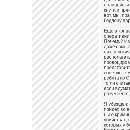
полицейских
кнута и пря
вот, мы, пр
Гордону пар
Еще в конц
оперативник
Почему? Им
даже самые 
них, в логи
располагать
провоцирова
представите
советую тем
ребята из С
то ли счита
если вдумат
разумеется,
Я убежден:
пойдет, во 
бы о кримин
убийствах, 
которых у б