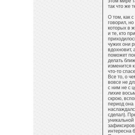
этом мире т
так что же 
О том, как 
говорил, но
которых в ж
и те, кто п
приходилос
чужих они ри
вдохновит, 
поможет пон
делать ближ
изменится к
что-то спасе
Все то, о ч
вовсе не дл
с ним не с 
лихие восьм
скрою, вспо
период она 
наслаждался
сделал). Пр
уникальной 
зафиксирова
интересна б