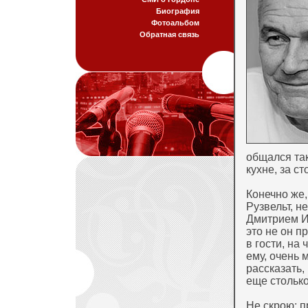
Биография
Фотоальбом
Обратная связь
общался так
кухне, за ст
Конечно же,
Рузвельт, н
Дмитрием И
это не он п
в гости, на 
ему, очень 
рассказать,
еще столько 
Не скрою: 