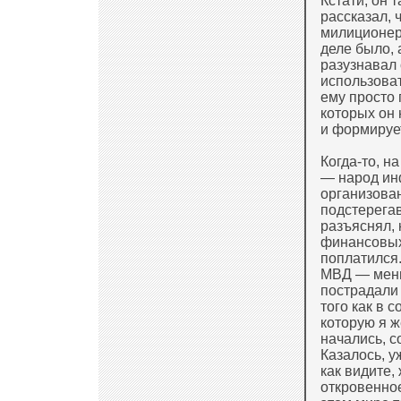
Кстати, он 
рассказал, 
милиционер,
деле было, 
разузнавал 
использова
ему просто 
которых он
и формирует
Когда-то, н
— народ инф
организова
подстерега
разъяснял, 
финансовых 
поплатился
МВД — меньш
пострадали 
того как в 
которую я 
начались, с
Казалось, у
как видите,
откровенное