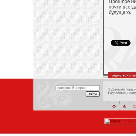
Прошлое ник
почти всегд
будущего.
вернуться к л
©
Дмитрий Гордо
Разработка и соп