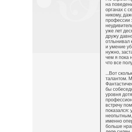
на поведени
органах с с
никому, даж
профессии з
неудивитель
уже лет дес
дружу давно
отлынивал к
и умение уб
нужно, заст
чем я пока 
что все пол
...Вот скол
талантом. 
Фантастичес
бы собеседн
уровня дот
профессион
встречу по
показался:
неопытным, 
именно опер
больше нрав
деле силен,