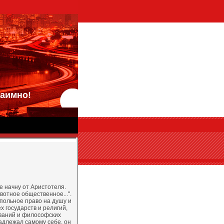
аимно!
е начну от Аристотеля.
ивотное общественное...".
польное право на душу и
х государств и религий,
аний и философских
адлежал самому себе, он