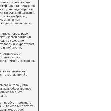
сполнителем чьих-то
мский раб и гладиатор на
 каторжник-декабрист в
 ли как Алексей Стаханов
нтральная-Ирмино,
у угля во имя
 в одной шестой части
, кпд человека равен
ектрической лампочки.
одит в сферу, не
ктаторам и узурпаторам,
й личной жизни.
кономических и
золоте инков и
еобходимости всю жизнь,
алье человеческого
иков и мыслителей и
?
крылья ангела. Дима
зрывать общественное
 занимаются, что
лант.
дон пробует протянуть
зни, то хотя бы показать
дарны ему за это!