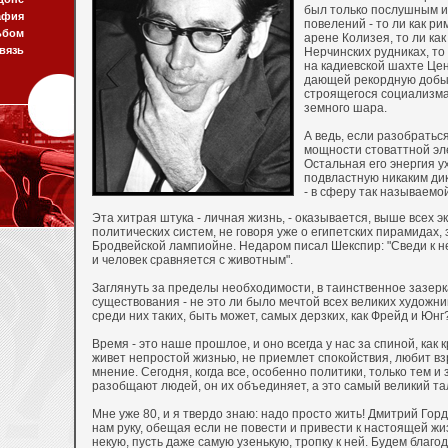
был только послушным и
афия
повелений - то ли как ри
ьбом
арене Колизея, то ли как
вязь
Нерчинских рудниках, то
на кадиевской шахте Це
дающей рекордную добыч
строящегося социализма
земного шара.
А ведь, если разобраться
мощности стоваттной эл
Остальная его энергия ух
подвластную никаким ди
- в сферу так называемо
Эта хитрая штука - личная жизнь, - оказывается, выше всех э
политических систем, не говоря уже о египетских пирамидах, 
Бродвейской лампиойне. Недаром писал Шекспир: "Сведи к н
и человек сравняется с животным".
Заглянуть за пределы необходимости, в таинственное зазерк
существования - не это ли было мечтой всех великих художн
среди них таких, быть может, самых дерзких, как Фрейд и Юнг
Время - это наше прошлое, и оно всегда у нас за спиной, как 
живет непростой жизнью, не приемлет спокойствия, любит в
мнение. Сегодня, когда все, особенно политики, только тем и
разобщают людей, он их объединяет, а это самый великий та
Мне уже 80, и я твердо знаю: надо просто жить! Дмитрий Гор
нам руку, обещая если не повести и привести к настоящей жи
некую, пусть даже самую узенькую, тропку к ней. Будем благо