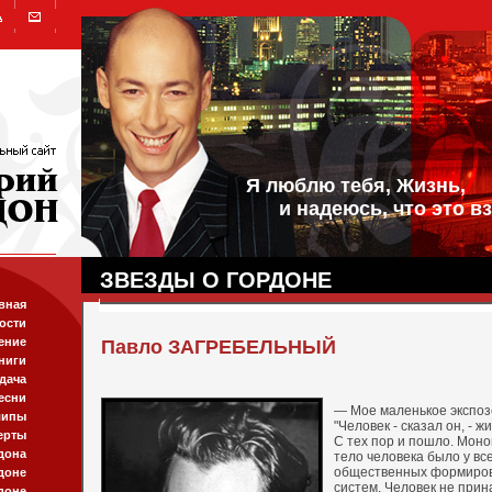
Я люблю тебя, Жизнь,
и надеюсь, что это вз
ЗВЕЗДЫ О ГОРДОНЕ
вная
ости
ение
Павло ЗАГРЕБЕЛЬНЫЙ
ниги
дача
есни
— Мое маленькое экспоз
липы
"Человек - сказал он, - ж
ерты
С тех пор и пошло. Моно
дона
тело человека было у все
общественных формиров
доне
систем. Человек не прин
доне