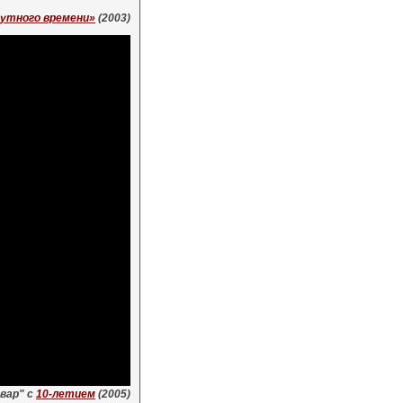
мутного времени»
(2003)
вар" с
10-летием
(2005)