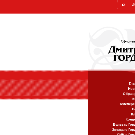
Гла
Нов
Обращ
К
Телепере
П
К
Конц
Бульвар Гор
Звезды о Гор
СМИ о Гор