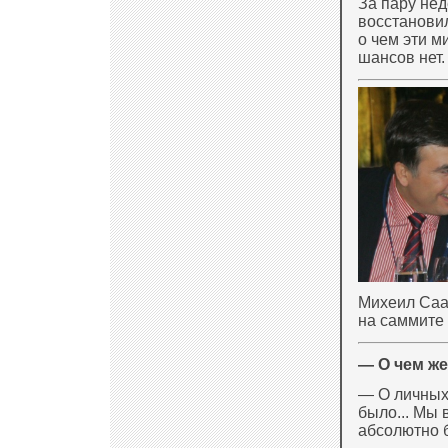
За пару нед
восстановил
о чем эти м
шансов нет.
Михеил Саа
на саммите 
— О чем же
— О личных 
было... Мы 
абсолютно 