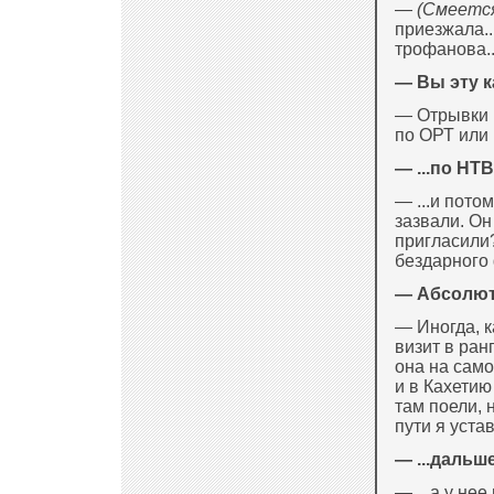
—
(Смеетс
приезжала..
трофанова..
— Вы эту к
— Отрывки 
по ОРТ или 
— ...по НТВ.
— ...и пото
зазвали. Он
пригласили?
бездарного 
— Абсолют
— Иногда, к
визит в ра
она на само
и в Кахетию
там поели, 
пути я уста
— ...дальш
— ...а у не