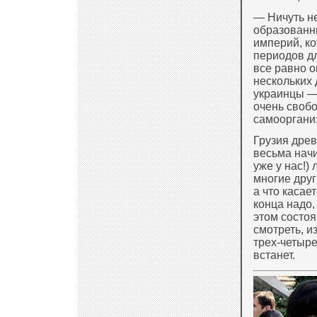
— Ничуть не
образованны
империй, ко
периодов дл
все равно о
нескольких 
украинцы —
очень своб
самооргани
Грузия древ
весьма начи
уже у нас!)
многие друг
а что касает
конца надо,
этом состоя
смотреть, и
трех-четыре
встанет.