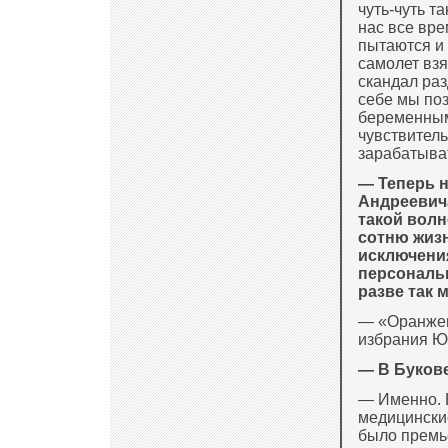
чуть-чуть та
нас все вре
пытаются и 
самолет взя
скандал раз
себе мы по
беременным
чувствитель
зарабатыва
— Теперь н
Андреевича
такой волн
сотню жизн
исключения
персональн
разве так 
— «Оранжев
избрания Ю
— В Буков
— Именно. 
медицински
было премье