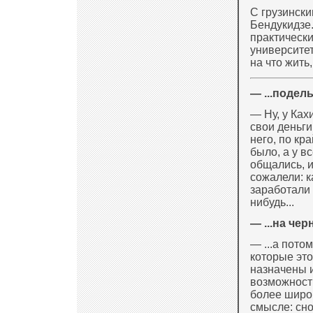
С грузинск
Бендукидзе.
практически
университет
на что жить
— ...подель
— Ну, у Ках
свои деньги
него, по кр
было, а у в
общались, и
сожалели: к
заработали 
нибудь...
— ...на чер
— ...а пото
которые это
назначены и
возможност
более широк
смысле: сно