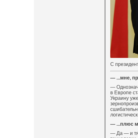
С президент
— ...мне, п
— Однознач
в Европе ст
Украину уже
зернопроизв
сшибательн
логистическ
— ...плюс м
— Да — и т