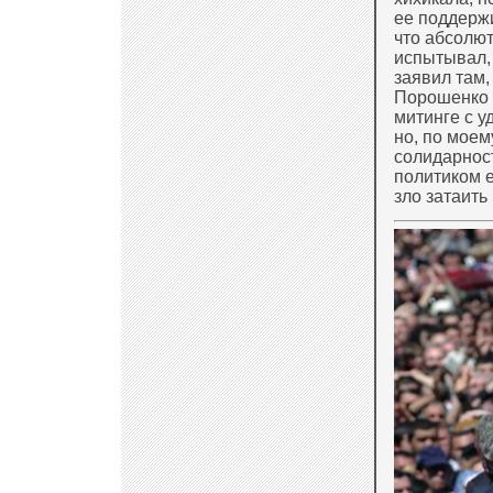
ее поддержи
что абсолют
испытывал,
заявил там,
Порошенко 
митинге с у
но, по мое
солидарност
политиком е
зло затаить