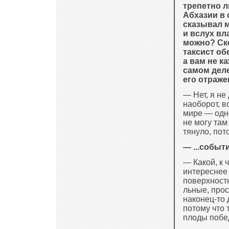
трепетно л
Абхазии в с
сказывал мн
и вслух вл
можно? Ско
таксист об
а вам не к
самом деле
его отраже
— Нет, я не
наоборот, в
мире — одно
не могу там
тянуло, пото
— ...событ
— Какой, к 
интереснее
поверхностн
ль­ные, прос
наконец-то 
потому что 
плоды побед