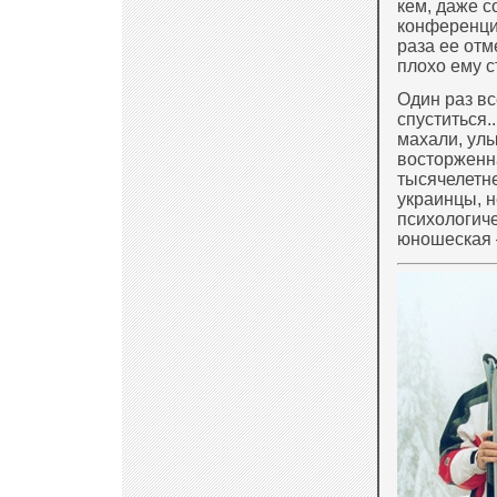
кем, даже с
конференцию
раза ее отм
плохо ему с
Один раз вс
спуститься
махали, улы
восторженна
тысячелетне
украинцы, н
психологиче
юношеская —