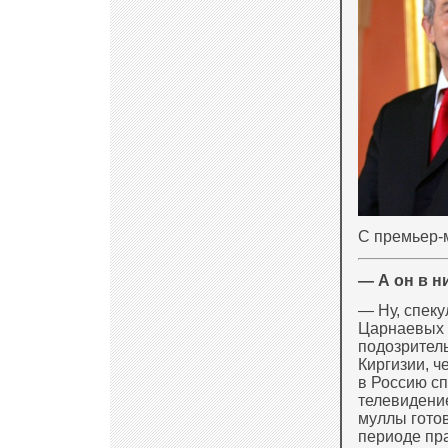
С премьер-
— А он в н
— Ну, спеку
Царнаевых г
подозритель
Киргизии, ч
в Россию сп
телевидение
муллы готов
периоде пр