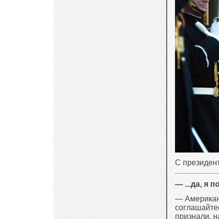
С президен
— ...да, я п
— Американ
соглашайтес
признали, н