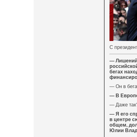
С президен
— Лишений
российско
бегах нах
финансиров
— Он в бега
— В Европе
— Даже так
— Я его сп
в центре с
общем, дол
Юлии Влад