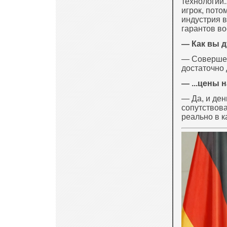
технологии
игрок, пото
индустрия в
гарантов во
— Как вы д
— Совершенн
достаточно 
— ...цены 
— Да, и ден
сопутствова
реально в к