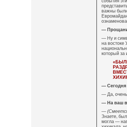
события эти
представить
важны были
Евромайдан
ознаменова
— Прощание
— Ну и симв
на востоке 
национальн
который за 
«БЫЛ
РАЗД
ВМЕС
ХИХИ
— Сегодня
— Да, очен
— На ваш в
—
(Смеетс
Знаете, бы
могла — на
хихикала, н