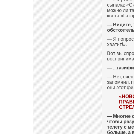
сыпала: «Ск
можно ли та
квота «Газп
— Видите, 
обстоятель
— Я попроси
хватит!».
Вот вы спро
воспринимат
— ...газифи
— Нет, очен
запомнил, п
они этот фи
«НОВ
ПРАВ
СТРЕ
— Многие с
чтобы резу
телегу с м
больше, а в