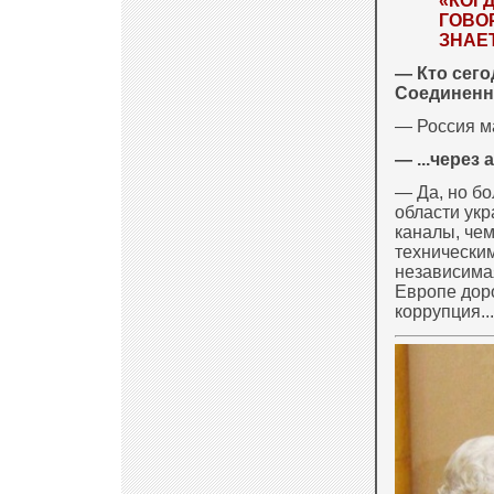
«КОГ
ГОВОР
ЗНАЕ
— Кто сего
Соединенн
— Россия ма
— ...через 
— Да, но бо
области ук
каналы, чем
техническим
независи­м
Европе дор
коррупция...