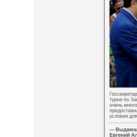
Госсекрета
турне по За
очень много
предоставил
условия для
— Выдающи
Евгений Ал