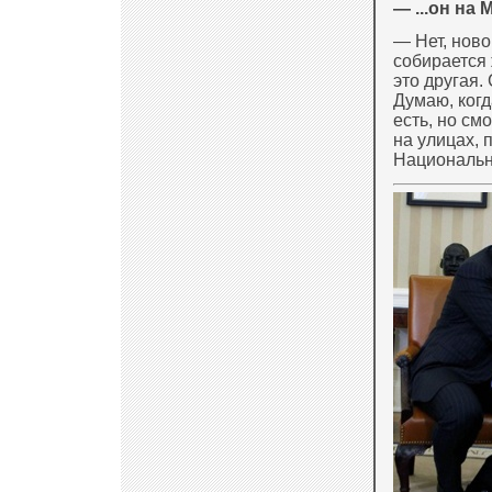
— ...он на
— Нет, ново
собирается 
это другая.
Думаю, когд
есть, но см
на улицах, 
Национально