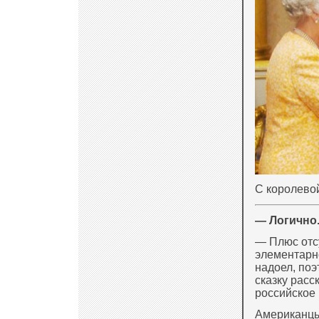
С королевой
— Логично.
— Плюс отс
элементарн
надоел, поэ
сказку расс
российское 
Американцы