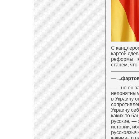
С канцлеро
картой сдел
реформы, т
станем, что
— ...фартов
— ...но он 
непонятным
в Украину о
сопротивлен
Украину себ
каких-то ба
русские, —
истории, и
русскоязычн
какими-то н