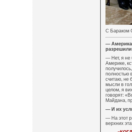
С Бараком 
— Америка
разрешили
— Нет, я не
Америке, кст
получилось,
полнос­тью 
считаю, не 
мысли в гол
целом, я ви
говорят: «В
Майдана, пр
— И их ус
— На этот р
верхних эта