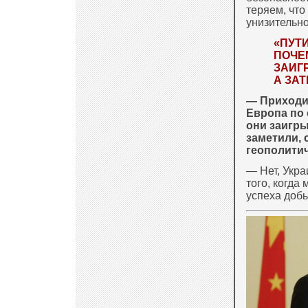
теряем, что
унизительно
«ПУТИ
ПОЧЕМ
ЗАИГ
А ЗА
— Приходи
Европа по 
они заигры
заметили, 
геополитич
— Нет, Укр
того, когда
успеха добь