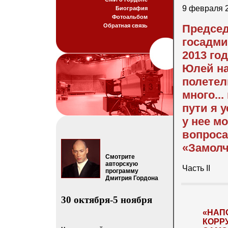
9 февраля 
Биография
Фотоальбом
Обратная связь
Председ
госадми
2013 го
Юлей на
полетел
много..
пути я 
у нее м
вопроса
«Замолч
Смотрите
авторскую
Часть II
программу
Дмитрия Гордона
30 октября-5 ноября
«НАП
КОРР