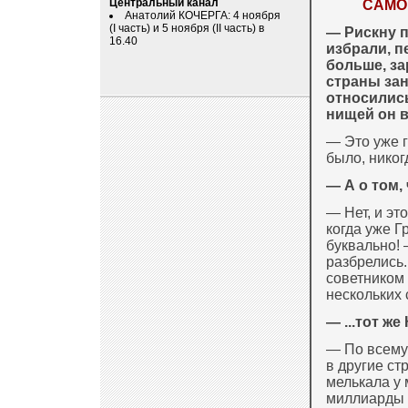
Центральный канал
САМО
Анатолий КОЧЕРГА: 4 ноября
(I часть) и 5 ноября (II часть) в
— Рискну п
16.40
избрали, п
больше, за
страны зан
относились
нищей он в
— Это уже г
было, никог
— А о том,
— Нет, и это
когда уже Г
буквально!
разбрелись.
советником
нескольких 
— ...тот же
— По всему
в другие ст
мелькала у 
миллиарды п