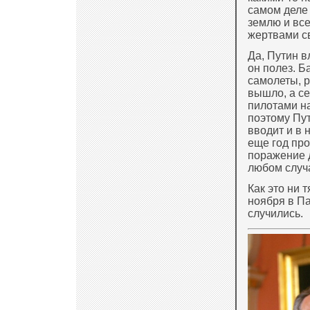
самом деле
землю и все
жертвами св
Да, Путин в
он полез. Б
самолеты, р
вышло, а с
пилотами на
поэтому Пут
вводит и в 
еще год про
поражение д
любом случ
Как это ни 
ноября в П
случились.