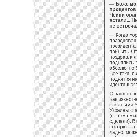
— Боже мой
процентов 
Чейни оран
встали... 
не встреча
— Когда «о
праздновани
президента 
прибыть. От
поздравлял
поднялись. 
абсолютно б
Все-таки, я
поднятия н
идентичност
С вашего п
Как известн
сложными б
Украины ст
(в этом смы
сделали). В
смотрю — п
ладно, може