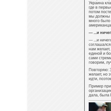
Украина кла
где в перв
потом посте
мы должны 
много было 
американцам
— ...и ничег
— ...и ничег
соглашался,
нам желает,
единой и бо
сами стреми
говорим, луч
Повторяю: З
желает, но э
идти, поэто
Пример при
организацию
дала, была Г