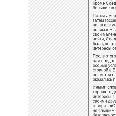
Кроме Соед
большие игр
Потом амер
затем госсе
но на все 
понимаем, и
свои малень
пойти, Соед
была, поста
интересы от
После этог
нам предост
особые усло
страной в Е
несмотря на
оказались п
Иными слов
хорошего дл
интересы в 
своими друз
говорят: «О
не слышим, 
безопасност