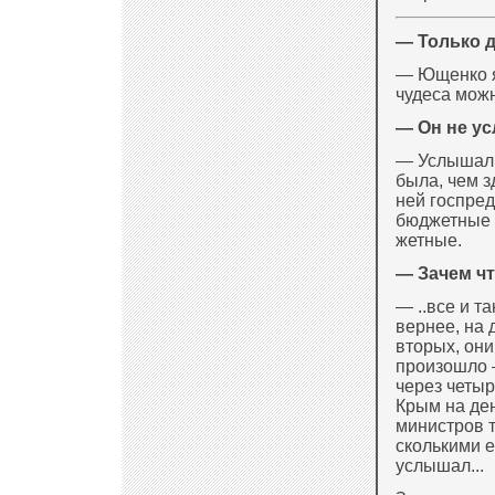
— Только д
— Ющенко я 
чудеса можн
— Он не у
— Услышал, 
была, чем з
ней госпред
бюджетные 
жетные.
— Зачем чт
— ..все и т
вернее, на 
вторых, они
произошло —
через четыр
Крым на ден
министров т
сколькими е
услышал...